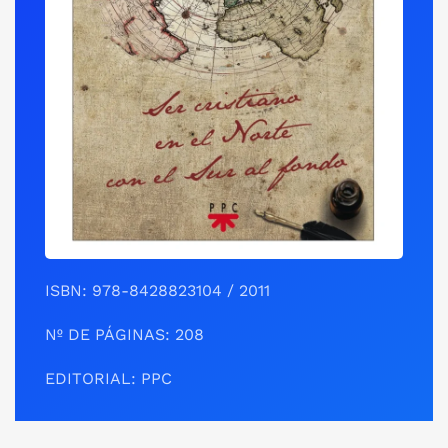
ISBN: 978-8428823104 / 2011
Nº DE ‎PÁGINAS: 208
EDITORIAL: PPC