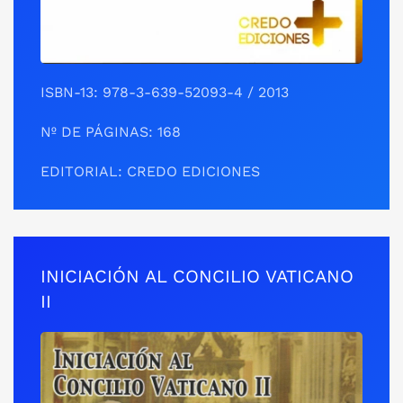
ISBN-13: 978-3-639-52093-4 / 2013
Nº DE PÁGINAS: 168
EDITORIAL: CREDO EDICIONES
INICIACIÓN AL CONCILIO VATICANO
II