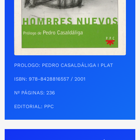
PROLOGO: PEDRO CASALDÁLIGA I PLAT
ISBN:
978-8428816557
/ 2001
Nº PÁGINAS: 236
EDITORIAL: PPC