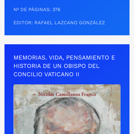
Nº DE PÁGINAS: 376
EDITOR: RAFAEL LAZCANO GONZÁLEZ
MEMORIAS. VIDA, PENSAMIENTO E
HISTORIA DE UN OBISPO DEL
CONCILIO VATICANO II