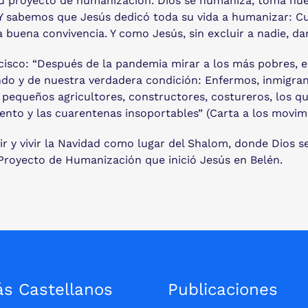
 proyecto de humanización. Dios se humaniza, toma nuestr
 Y sabemos que Jesús dedicó toda su vida a humanizar: Cu
buena convivencia. Y como Jesús, sin excluir a nadie, dar 
cisco: “Después de la pandemia mirar a los más pobres, e
do y de nuestra verdadera condición: Enfermos, inmigrant
 pequeños agricultores, constructores, costureros, los qu
mento y las cuarentenas insoportables” (Carta a los movimi
ir y vivir la Navidad como lugar del Shalom, donde Dios
Proyecto de Humanización que inició Jesús en Belén.
ás Castellanos
Publicaciones