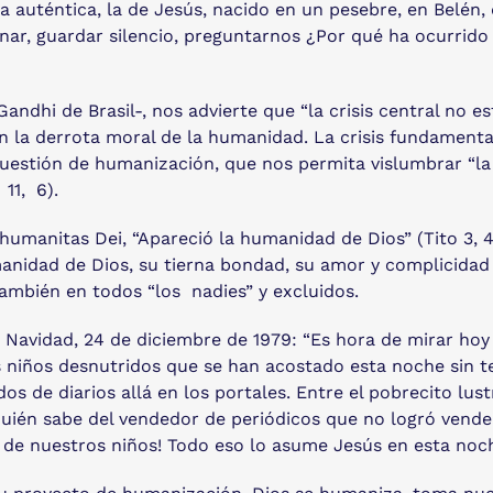
a auténtica, la de Jesús, nacido en un pesebre, en Belén,
nar, guardar silencio, preguntarnos ¿Por qué ha ocurrido 
 Gandhi de Brasil-, nos advierte que “la crisis central no 
 en la derrota moral de la humanidad. La crisis fundamental
estión de humanización, que nos permita vislumbrar “la p
 11, 6).
humanitas Dei, “Apareció la humanidad de Dios” (Tito 3, 4
anidad de Dios, su tierna bondad, su amor y complicidad 
ambién en todos “los nadies” y excluidos.
Navidad, 24 de diciembre de 1979: “Es hora de mirar hoy 
s niños desnutridos que se han acostado esta noche sin t
 de diarios allá en los portales. Entre el pobrecito lust
 quién sabe del vendedor de periódicos que no logró vend
a de nuestros niños! Todo eso lo asume Jesús en esta noch