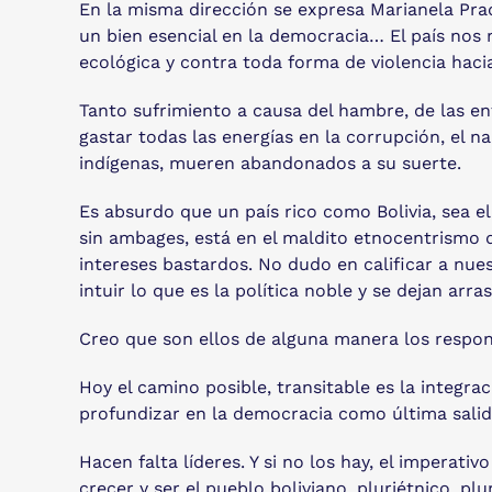
En la misma dirección se expresa Marianela Prad
un bien esencial en la democracia… El país nos ne
ecológica y contra toda forma de violencia hacia
Tanto sufrimiento a causa del hambre, de las en
gastar todas las energías en la corrupción, el na
indígenas, mueren abandonados a su suerte.
Es absurdo que un país rico como Bolivia, sea e
sin ambages, está en el maldito etnocentrismo d
intereses bastardos. No dudo en calificar a nues
intuir lo que es la política noble y se dejan arr
Creo que son ellos de alguna manera los responsa
Hoy el camino posible, transitable es la integrac
profundizar en la democracia como última salid
Hacen falta líderes. Y si no los hay, el imperati
crecer y ser el pueblo boliviano, pluriétnico, plu