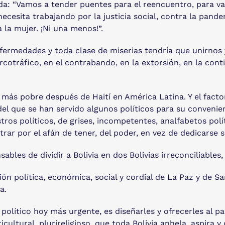
a: “Vamos a tender puentes para el reencuentro, para val
cesita trabajando por la justicia social, contra la pandemi
 la mujer. ¡Ni una menos!”.
fermedades y toda clase de miserias tendría que unirnos y
rcotráfico, en el contrabando, en la extorsión, en la cont
l más pobre después de Haití en América Latina. Y el fact
el que se han servido algunos políticos para su convenien
tros políticos, de grises, incompetentes, analfabetos pol
astrar por el afán de tener, del poder, en vez de dedicarse 
bles de dividir a Bolivia en dos Bolivias irreconciliables
ión política, económica, social y cordial de La Paz y de S
a.
vo político hoy más urgente, es diseñarles y ofrecerles al 
ricultural, plurireligioso, que toda Bolivia anhela, aspira y