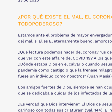
23.06.2020
¿POR QUÉ EXISTE EL MAL, EL CORO
TODOPODEROSO?
Estamos ante el problema de mayor envergadura 
del mal, si Él es El eternamente bueno, amoros
¿Qué lectura podemos hacer del coronavirus desd
que ver con este affaire del COVID 19? A los q
¿Dónde estaba Dios en el calvario cuando Jesús 
pandemia como castigo o que la frenase milagro
fuese un individuo como nosotros” (Juan Masía)
Los amigos fuertes de Dios, siempre se han ocup
que se dedicaba a cuidar de los infectados de la
¿Es verdad que Dios interviene? El Dios de Jesús
cariñoso con todas sus criaturas” (Sal. 144). E i