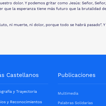
nuestro dolor. Y podemos gritar como Jesús: Señor, Señ
er que la esperanza tiene más futuro que la brutalidad de
uto, ni muerte, ni dolor, porque todo se habrá pasado”. Y
ás Castellanos
Publicaciones
ografía y Trayectoria
Multimedia
ios y Reconocimientos
Palabras Solidarias