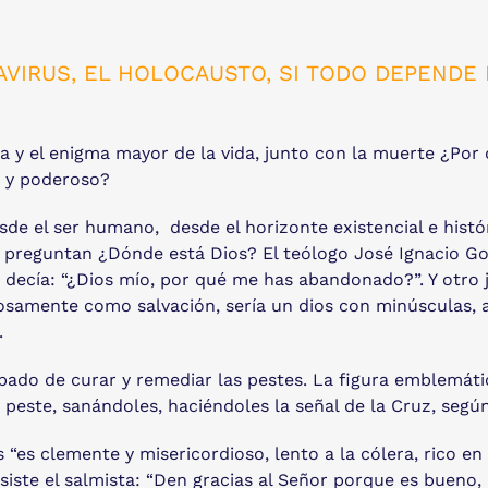
NAVIRUS, EL HOLOCAUSTO, SI TODO DEPENDE
y el enigma mayor de la vida, junto con la muerte ¿Por q
o y poderoso?
e el ser humano, desde el horizonte existencial e históric
ue preguntan ¿Dónde está Dios? El teólogo José Ignacio G
decía: “¿Dios mío, por qué me has abandonado?”. Y otro j
samente como salvación, sería un dios con minúsculas, a
.
ado de curar y remediar las pestes. La figura emblemática
 peste, sanándoles, haciéndoles la señal de la Cruz, según
 “es clemente y misericordioso, lento a la cólera, rico e
nsiste el salmista: “Den gracias al Señor porque es bueno, 