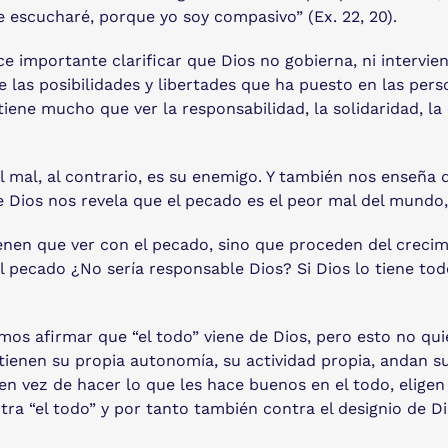
le escucharé, porque yo soy compasivo” (Ex. 22, 20).
e importante clarificar que Dios no gobierna, ni intervie
 las posibilidades y libertades que ha puesto en las perso
iene mucho que ver la responsabilidad, la solidaridad, la 
l mal, al contrario, es su enemigo. Y también nos enseña q
 Dios nos revela que el pecado es el peor mal del mundo
enen que ver con el pecado, sino que proceden del crecim
l pecado ¿No sería responsable Dios? Si Dios lo tiene to
emos afirmar que “el todo” viene de Dios, pero esto no qui
tienen su propia autonomía, su actividad propia, andan s
y en vez de hacer lo que les hace buenos en el todo, elige
ontra “el todo” y por tanto también contra el designio de 