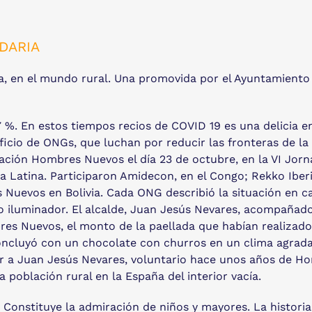
IDARIA
cia, en el mundo rural. Una promovida por el Ayuntamiento d
,7 %. En estos tiempos recios de COVID 19 es una delicia 
ficio de ONGs, que luchan por reducir las fronteras de l
ación Hombres Nuevos el día 23 de octubre, en la VI Jorn
a Latina. Participaron Amidecon, en el Congo; Rekko Iber
uevos en Bolivia. Cada ONG describió la situación en cada
o iluminador. El alcalde, Juan Jesús Nevares, acompañado d
res Nuevos, el monto de la paellada que habían realizado
oncluyó con un chocolate con churros en un clima agrada
r a Juan Jesús Nevares, voluntario hace unos años de Ho
 población rural en la España del interior vacía.
. Constituye la admiración de niños y mayores. La histori