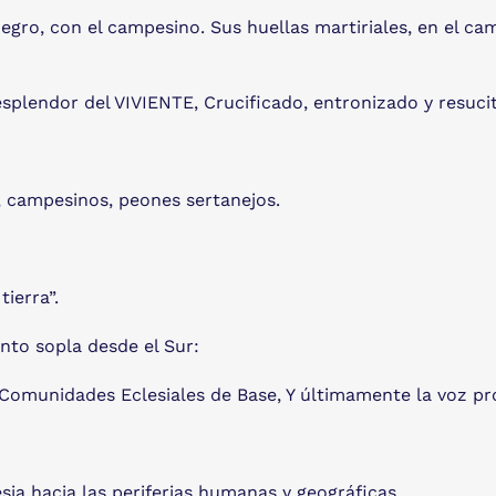
negro, con el campesino. Sus huellas martiriales, en el ca
 esplendor del VIVIENTE, Crucificado, entronizado y resuci
s, campesinos, peones sertanejos.
ierra”.
nto sopla desde el Sur:
as Comunidades Eclesiales de Base, Y últimamente la voz pr
sia hacia las periferias humanas y geográficas,