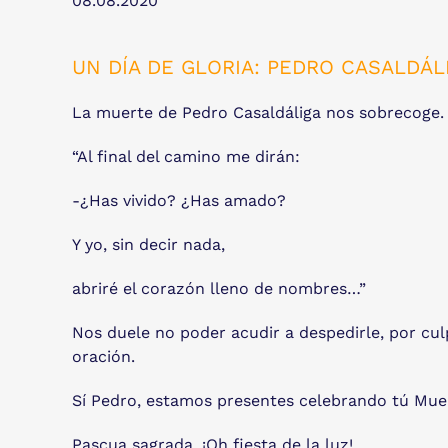
08.08.2020
UN DÍA DE GLORIA: PEDRO CASALDÁL
La muerte de Pedro Casaldáliga nos sobrecoge. 
“Al final del camino me dirán:
-¿Has vivido? ¿Has amado?
Y yo, sin decir nada,
abriré el corazón lleno de nombres…”
Nos duele no poder acudir a despedirle, por culp
oración.
Sí Pedro, estamos presentes celebrando tú Muer
Pascua sagrada, ¡Oh fiesta de la luz!