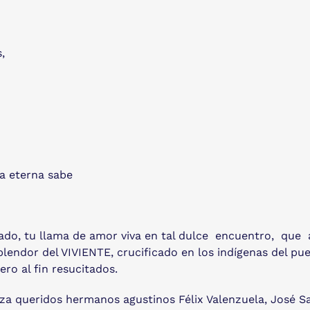
,
da eterna sabe
seado, tu llama de amor viva en tal dulce encuentro, q
plendor del VIVIENTE, crucificado en los indígenas del pu
ro al fin resucitados.
a queridos hermanos agustinos Félix Valenzuela, José Sar