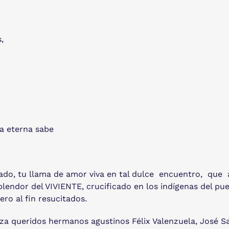
,
da eterna sabe
seado, tu llama de amor viva en tal dulce encuentro, q
plendor del VIVIENTE, crucificado en los indígenas del pu
ro al fin resucitados.
a queridos hermanos agustinos Félix Valenzuela, José Sar