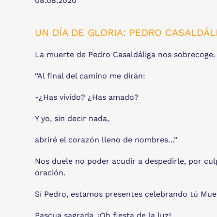
08.08.2020
UN DÍA DE GLORIA: PEDRO CASALDÁL
La muerte de Pedro Casaldáliga nos sobrecoge. 
“Al final del camino me dirán:
-¿Has vivido? ¿Has amado?
Y yo, sin decir nada,
abriré el corazón lleno de nombres…”
Nos duele no poder acudir a despedirle, por culp
oración.
Sí Pedro, estamos presentes celebrando tú Muer
Pascua sagrada, ¡Oh fiesta de la luz!