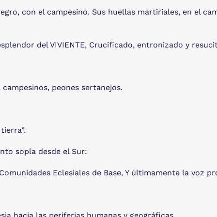
negro, con el campesino. Sus huellas martiriales, en el ca
 esplendor del VIVIENTE, Crucificado, entronizado y resuci
s, campesinos, peones sertanejos.
ierra”.
nto sopla desde el Sur:
as Comunidades Eclesiales de Base, Y últimamente la voz pr
sia hacia las periferias humanas y geográficas,