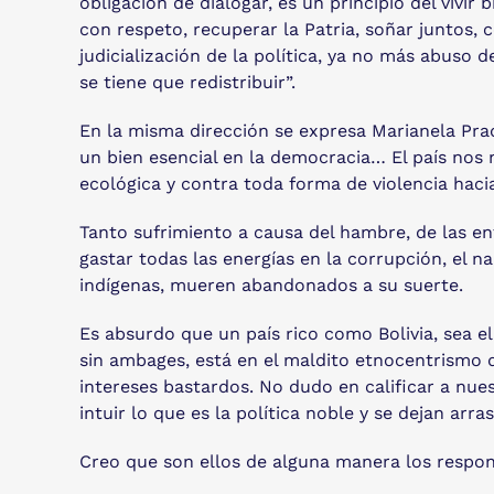
obligación de dialogar, es un principio del vivi
con respeto, recuperar la Patria, soñar juntos,
judicialización de la política, ya no más abuso d
se tiene que redistribuir”.
En la misma dirección se expresa Marianela Prad
un bien esencial en la democracia… El país nos ne
ecológica y contra toda forma de violencia hacia
Tanto sufrimiento a causa del hambre, de las en
gastar todas las energías en la corrupción, el na
indígenas, mueren abandonados a su suerte.
Es absurdo que un país rico como Bolivia, sea e
sin ambages, está en el maldito etnocentrismo d
intereses bastardos. No dudo en calificar a nues
intuir lo que es la política noble y se dejan arr
Creo que son ellos de alguna manera los responsa