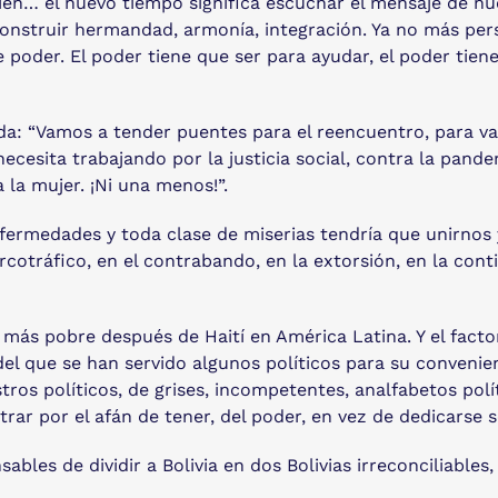
r bien… el nuevo tiempo significa escuchar el mensaje de nu
 construir hermandad, armonía, integración. Ya no más per
e poder. El poder tiene que ser para ayudar, el poder tien
a: “Vamos a tender puentes para el reencuentro, para val
cesita trabajando por la justicia social, contra la pandemi
 la mujer. ¡Ni una menos!”.
fermedades y toda clase de miserias tendría que unirnos y
rcotráfico, en el contrabando, en la extorsión, en la cont
l más pobre después de Haití en América Latina. Y el fact
el que se han servido algunos políticos para su convenien
tros políticos, de grises, incompetentes, analfabetos pol
astrar por el afán de tener, del poder, en vez de dedicarse 
bles de dividir a Bolivia en dos Bolivias irreconciliables