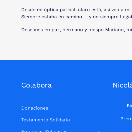
Desde mi óptica parcial, claro está, así veo a 
Siempre estaba en camino…, y no siempre llegab
Descansa en paz, hermano y obispo Mariano, mis
Colabora
Nicol
Bi
Donaciones
Prem
Testamento Solidario
Empresas Solidarias