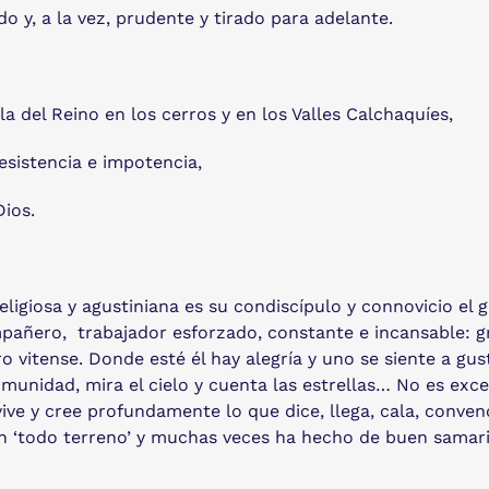
do y, a la vez, prudente y tirado para adelante.
a del Reino en los cerros y en los Valles Calchaquíes,
resistencia e impotencia,
ios.
ligiosa y agustiniana es su condiscípulo y connovicio el
pañero, trabajador esforzado, constante e incansable: g
o vitense. Donde esté él hay alegría y uno se siente a gus
omunidad, mira el cielo y cuenta las estrellas… No es exc
 vive y cree profundamente lo que dice, llega, cala, conve
, un ‘todo terreno’ y muchas veces ha hecho de buen samar