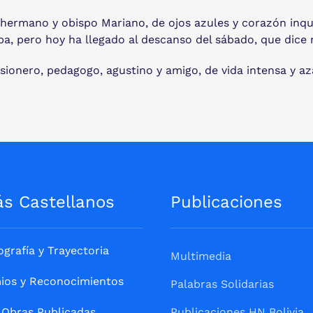
mi hermano y obispo Mariano, de ojos azules y corazón inq
a, pero hoy ha llegado al descanso del sábado, que dice 
ionero, pedagogo, agustino y amigo, de vida intensa y a
ás Castellanos
Publicaciones
ografía y Trayectoria
Multimedia
ios y Reconocimientos
Palabras Solidarias
Obras Publicadas
Publicaciones HN Bolivia