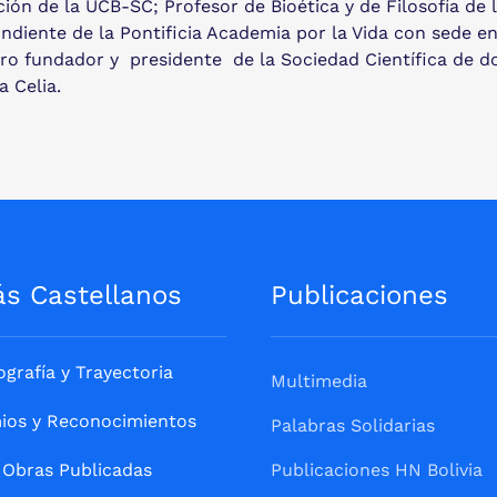
ción de la UCB-SC; Profesor de Bioética y de Filosofía de
diente de la Pontificia Academia por la Vida con sede e
embro fundador y presidente de la Sociedad Científica de
 Celia.
ás Castellanos
Publicaciones
ografía y Trayectoria
Multimedia
ios y Reconocimientos
Palabras Solidarias
Obras Publicadas
Publicaciones HN Bolivia