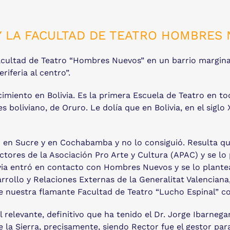
Y LA FACULTAD DE TEATRO HOMBRES
acultad de Teatro “Hombres Nuevos” en un barrio marginal
riferia al centro”.
iento en Bolivia. Es la primera Escuela de Teatro en tod
es boliviano, de Oruro. Le dolía que en Bolivia, en el sigl
go en Sucre y en Cochabamba y no lo consiguió. Resulta q
tores de la Asociación Pro Arte y Cultura (APAC) y se lo
ia entró en contacto con Hombres Nuevos y se lo plante
rrollo y Relaciones Externas de la Generalitat Valenciana
de nuestra flamante Facultad de Teatro “Lucho Espinal” c
elevante, definitivo que ha tenido el Dr. Jorge Ibarnega
e la Sierra, precisamente, siendo Rector fue el gestor p