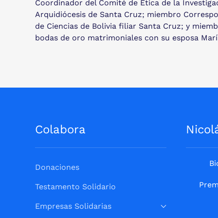
Coordinador del Comité de Ética de la Investiga
Arquidiócesis de Santa Cruz; miembro Correspon
de Ciencias de Bolivia filiar Santa Cruz; y mi
bodas de oro matrimoniales con su esposa María
Colabora
Nicol
Bi
Donaciones
Prem
Testamento Solidario
Empresas Solidarias