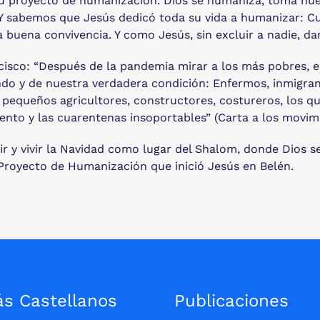
 proyecto de humanización. Dios se humaniza, toma nuestr
 Y sabemos que Jesús dedicó toda su vida a humanizar: Cu
buena convivencia. Y como Jesús, sin excluir a nadie, dar 
cisco: “Después de la pandemia mirar a los más pobres, e
do y de nuestra verdadera condición: Enfermos, inmigrant
 pequeños agricultores, constructores, costureros, los qu
mento y las cuarentenas insoportables” (Carta a los movimi
ir y vivir la Navidad como lugar del Shalom, donde Dios
Proyecto de Humanización que inició Jesús en Belén.
ás Castellanos
Publicaciones