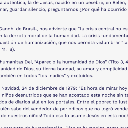
a auténtica, la de Jesús, nacido en un pesebre, en Belén,
nar, guardar silencio, preguntarnos ¿Por qué ha ocurrido 
 Gandhi de Brasil-, nos advierte que “la crisis central no 
 en la derrota moral de la humanidad. La crisis fundamental
estión de humanización, que nos permita vislumbrar “la p
 11, 6).
humanitas Dei, “Apareció la humanidad de Dios” (Tito 3, 4
anidad de Dios, su tierna bondad, su amor y complicidad 
ambién en todos “los nadies” y excluidos.
Navidad, 24 de diciembre de 1979: “Es hora de mirar hoy 
s niños desnutridos que se han acostado esta noche sin t
 de diarios allá en los portales. Entre el pobrecito lust
 quién sabe del vendedor de periódicos que no logró vend
a de nuestros niños! Todo eso lo asume Jesús en esta noch