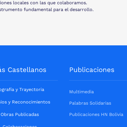
aciones locales con las que colaboramos.
strumento fundamental para el desarrollo.
ás Castellanos
Publicaciones
ografía y Trayectoria
Multimedia
ios y Reconocimientos
Palabras Solidarias
Obras Publicadas
Publicaciones HN Bolivia
Colaboraciones