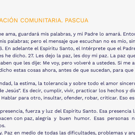
ACIÓN COMUNITARIA. PASCUA
 me ama, guardará mis palabras, y mi Padre lo amará. Ent
is palabras; pero el mensaje que escuchan no es mío, sin
. En adelante el Espíritu Santo, el Intérprete que el Pad
es he dicho. 27. Les dejo la paz, les doy mi paz. La paz q
aben que les dije: Me voy, pero volveré a ustedes. Si me 
 dicho estas cosas ahora, antes de que sucedan, para que
bondad, la estima, la tolerancia y sobre todo el amor sinc
e Jesús”. Es decir, cumplir, vivir, practicar los hechos y
Hablar para otro, insultar, ofender, robar, criticar. Eso e
sencia, fuerza y luz del Espíritu Santo. Esa presencia
 lo hacen con paz, alegría y buen humor. Esas personas n
os.
oy. Paz en medio de todas las dificultades, problemas y an