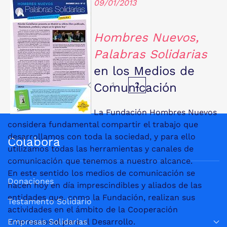
09/01/2013
Hombres Nuevos,
Palabras Solidarias
en los Medios de
1
2
Comunicación
La Fundación Hombres Nuevos
considera fundamental compartir el trabajo que
desarrollamos con toda la sociedad, y para ello
Colabora
utilizamos todas las herramientas y canales de
comunicación que tenemos a nuestro alcance.
En este sentido los medios de comunicación se
Donaciones
hacen hoy en día imprescindibles y aliados de las
entidades que, como la Fundación, realizan sus
Testamento Solidario
actividades en el ámbito de la Cooperación
Internacional para el Desarrollo.
Empresas Solidarias